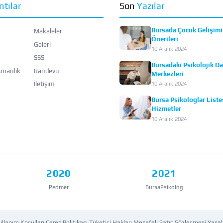
ntılar
Son
Yazılar
Bursada Çocuk Gelişimi 
Makaleler
Önerileri
Galeri
10 Aralık 2024
SSS
Bursadaki Psikolojik D
şmanlık
Randevu
Merkezleri
İletişim
10 Aralık 2024
Bursa Psikologlar Listes
Hizmetler
10 Aralık 2024
2020
2021
Pedmer
BursaPsikolog
ullanım Koşulları
·
Çerez Politikası
·
Tüketici Hakları
·
Mesafeli Satış Sözleşmesi
·
Yasal