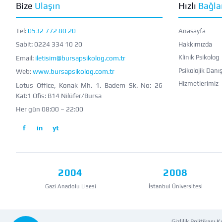
Bize
Ulaşın
Hızlı
Bağla
Tel:
0532 772 80 20
Anasayfa
Sabit:
0224 334 10 20
Hakkımızda
Klinik Psikolog
Email:
iletisim@bursapsikolog.com.tr
Psikolojik Danı
Web:
www.bursapsikolog.com.tr
Hizmetlerimiz
Lotus Office, Konak Mh. 1. Badem Sk. No: 26
Kat:1 Ofis: B14 Nilüfer/Bursa
Her gün 08:00 – 22:00
f
in
yt
2004
2008
Gazi Anadolu Lisesi
İstanbul Üniversitesi
Gizlilik Politikası
·
K