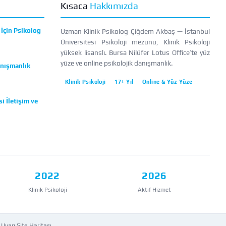
Kısaca
Hakkımızda
İçin Psikolog
Uzman Klinik Psikolog Çiğdem Akbaş — İstanbul
Üniversitesi Psikoloji mezunu, Klinik Psikoloji
yüksek lisanslı. Bursa Nilüfer Lotus Office’te yüz
yüze ve online psikolojik danışmanlık.
anışmanlık
Klinik Psikoloji
17+ Yıl
Online & Yüz Yüze
i İletişim ve
2022
2026
Klinik Psikoloji
Aktif Hizmet
 Uyarı
·
Site Haritası