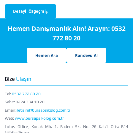
Detaylı Özgeçmiş
Hemen Danışmanlık Alın! Arayın:
0532
772 80 20
Hemen Ara
Randevu Al
Bize
Ulaşın
Tel:
0532 772 80 20
Sabit:
0224 334 10 20
Email:
iletisim@bursapsikolog.com.tr
Web:
www.bursapsikolog.com.tr
Lotus Office, Konak Mh. 1. Badem Sk. No: 26 Kat:1 Ofis: B14
Nilüfer/Bursa