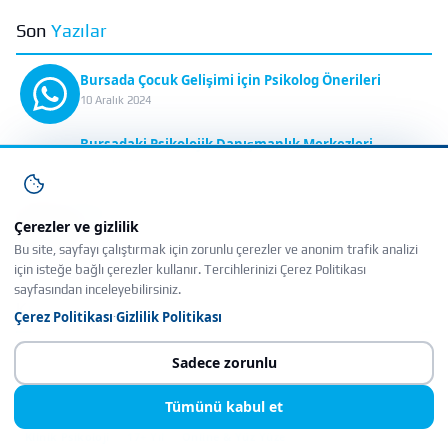
Son
Yazılar
Bursada Çocuk Gelişimi İçin Psikolog Önerileri
10 Aralık 2024
WhatsApp'tan yazın
Bursadaki Psikolojik Danışmanlık Merkezleri
10 Aralık 2024
Bursa Psikologlar Listesi İletişim ve Hizmetler
Çerezler ve gizlilik
10 Aralık 2024
Bu site, sayfayı çalıştırmak için zorunlu çerezler ve anonim trafik analizi
için isteğe bağlı çerezler kullanır. Tercihlerinizi Çerez Politikası
sayfasından inceleyebilirsiniz.
Kısaca
Hakkımızda
Çerez Politikası
Gizlilik Politikası
·
Uzman Klinik Psikolog Çiğdem Akbaş — İstanbul Üniversitesi Psikoloji
Sadece zorunlu
mezunu, Klinik Psikoloji yüksek lisanslı. Bursa Nilüfer Lotus Office’te
yüz yüze ve online psikolojik danışmanlık.
Tümünü kabul et
Klinik Psikoloji
17+ Yıl
Online & Yüz Yüze