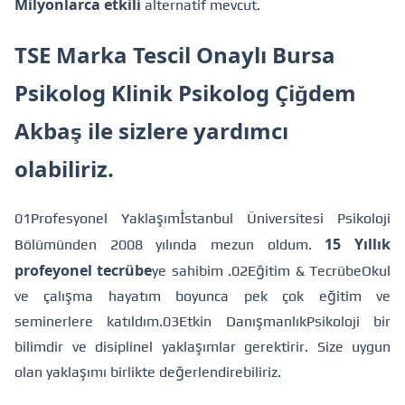
Milyonlarca etkili
alternatif mevcut.
TSE Marka Tescil Onaylı Bursa
Psikolog Klinik Psikolog Çiğdem
Akbaş ile sizlere yardımcı
olabiliriz.
01Profesyonel Yaklaşım
İstanbul Üniversitesi Psikoloji
15 Yıllık
Bölümünden 2008 yılında mezun oldum.
profeyonel tecrübe
ye sahibim .
02Eğitim & TecrübeOkul
ve çalışma hayatım boyunca pek çok eğitim ve
seminerlere katıldım.03Etkin Danışmanlık
Psikoloji bir
bilimdir ve disiplinel yaklaşımlar gerektirir. Size uygun
olan yaklaşımı birlikte değerlendirebiliriz.