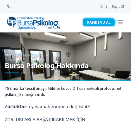
Giriş
Kayıt Ol
RANDEVU AL
ANASAYFA
/
HAKKIMIZDA
Bursa Psikolog Hakkında
TSE marka tescil onaylı, Nilüfer Lotus Office merkezli profesyonel
psikolojik danışmanlık.
Zorluklar
la yaşamak zorunda değilsiniz!
ZORLUKLARLA BAŞA ÇIKABİLMEK İÇİN