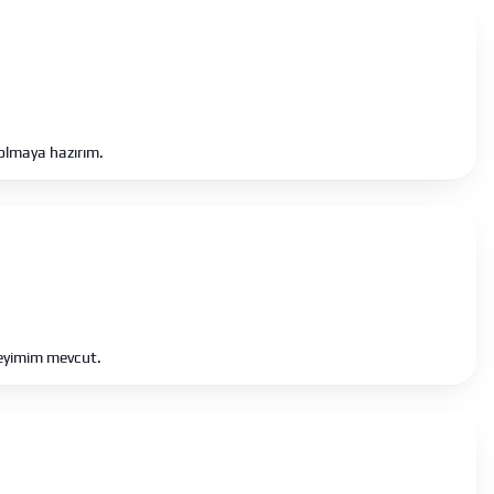
 olmaya hazırım.
neyimim mevcut.