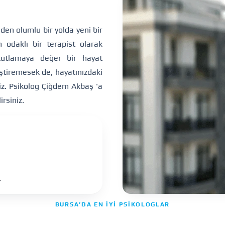
den olumlu bir yolda yeni bir
m odaklı bir terapist olarak
kutlamaya değer bir hayat
ştiremesek de, hayatınızdaki
iriz. Psikolog Çiğdem Akbaş 'a
rsiniz.
r
BURSA’DA EN İYI PSIKOLOGLAR