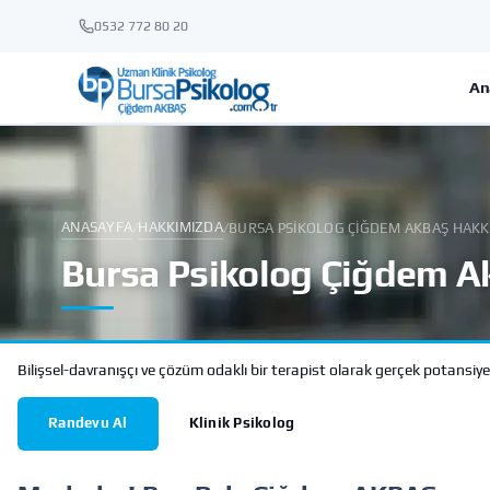
0532 772 80 20
An
ANASAYFA
HAKKIMIZDA
/
/
BURSA PSIKOLOG ÇIĞDEM AKBAŞ HAK
Bursa Psikolog Çiğdem 
Bilişsel-davranışçı ve çözüm odaklı bir terapist olarak gerçek potansiy
Randevu Al
Klinik Psikolog