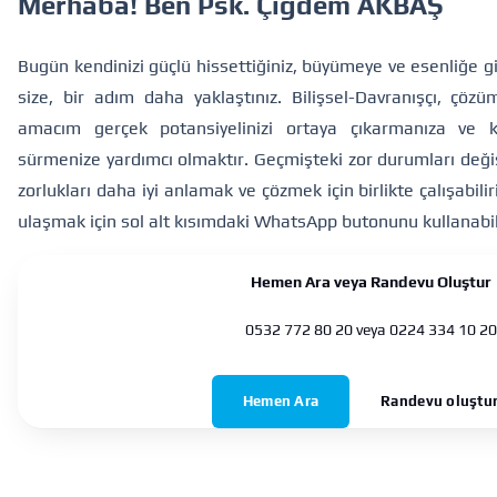
Merhaba! Ben Psk. Çiğdem AKBAŞ
Bugün kendinizi güçlü hissettiğiniz, büyümeye ve esenliğe gi
size, bir adım daha yaklaştınız. Bilişsel-Davranışçı, çözü
amacım gerçek potansiyelinizi ortaya çıkarmanıza ve 
sürmenize yardımcı olmaktır. Geçmişteki zor durumları deği
zorlukları daha iyi anlamak ve çözmek için birlikte çalışabil
ulaşmak için sol alt kısımdaki WhatsApp butonunu kullanabili
Hemen Ara veya Randevu Oluştur
0532 772 80 20
veya
0224 334 10 20
Hemen Ara
Randevu oluştu