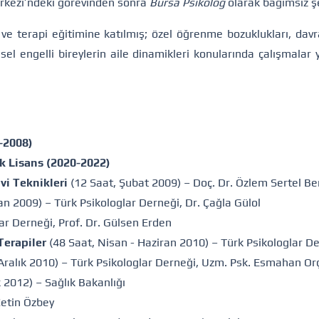
rkezi’ndeki görevinden sonra
Bursa Psikolog
olarak bağımsız ş
e terapi eğitimine katılmış; özel öğrenme bozuklukları, davran
nsel engelli bireylerin aile dinamikleri konularında çalışmalar 
4-2008)
ek Lisans (2020-2022)
vi Teknikleri
(12 Saat, Şubat 2009) – Doç. Dr. Özlem Sertel Be
an 2009) – Türk Psikologlar Derneği, Dr. Çağla Gülol
ar Derneği, Prof. Dr. Gülsen Erden
Terapiler
(48 Saat, Nisan - Haziran 2010) – Türk Psikologlar De
Aralık 2010) – Türk Psikologlar Derneği, Uzm. Psk. Esmahan Or
k 2012) – Sağlık Bakanlığı
Çetin Özbey