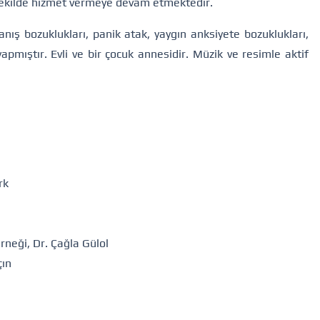
ekilde hizmet vermeye devam etmektedir.
ış bozuklukları, panik atak, yaygın anksiyete bozuklukları,
yapmıştır. Evli ve bir çocuk annesidir. Müzik ve resimle aktif
rk
rneği, Dr. Çağla Gülol
çın