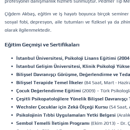
profesyonel danışmanlık hizmeti sunmuştur. Pedmer Tıp Me
Çiğdem Akbaş, eğitim ve iş hayatı boyunca birçok seminer v
sosyal fobi, depresyon, aile tutumları ve fiziksel ya da zihi
olarak ilgilenmektedir.
Eğitim Geçmişi ve Sertifikaları
İstanbul Üniversitesi, Psikoloji Lisans Eğitimi (200
İstanbul Gelişim Üniversitesi, Klinik Psikoloji Yüks
Bilişsel Davranışçı Görüşme, Değerlendirme ve Teda
Bilişsel Terapide Temel İlkeler
(84 Saat, Mart - Hazir
Çocuk Değerlendirme Eğitimi
(2009) – Türk Psikologl
Çeşitli Psikopatolojilere Yönelik Bilişsel Davranışçı 
Wechsler Çocuklar için Zekâ Ölçeği Kursu
(54 Saat, 
Psikolojinin Tıbbi Uygulamaları Yetki Belgesi
(Aralı
Sembol Temelli İletişim Programı
(Ekim 2013) – Dr. 