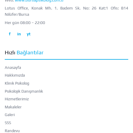
Web:
www.bursapsikolog.com.tr
Lotus Office, Konak Mh. 1. Badem Sk. No: 26 Kat:1 Ofis: B14
Nilüfer/Bursa
Her gün 08:00 – 22:00
f
in
yt
Hızlı
Bağlantılar
Anasayfa
Hakkımızda
Klinik Psikolog
Psikolojik Danışmanlık
Hizmetlerimiz
Makaleler
Galeri
SSS
Randevu