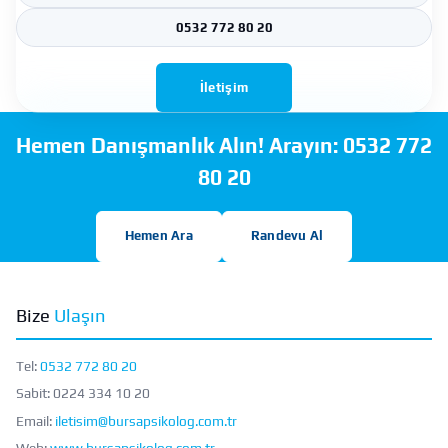
0532 772 80 20
İletişim
Hemen Danışmanlık Alın! Arayın:
0532 772
80 20
Hemen Ara
Randevu Al
Bize
Ulaşın
Tel:
0532 772 80 20
Sabit:
0224 334 10 20
Email:
iletisim@bursapsikolog.com.tr