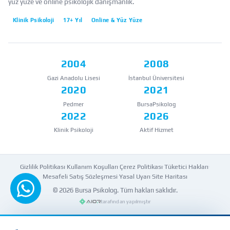
yüz yüze ve online psikolojik danışmanlık.
Klinik Psikoloji
17+ Yıl
Online & Yüz Yüze
2004
2008
Gazi Anadolu Lisesi
İstanbul Üniversitesi
2020
2021
Pedmer
BursaPsikolog
2022
2026
Klinik Psikoloji
Aktif Hizmet
Gizlilik Politikası
·
Kullanım Koşulları
·
Çerez Politikası
·
Tüketici Hakları
·
Mesafeli Satış Sözleşmesi
·
Yasal Uyarı
·
Site Haritası
© 2026
Bursa Psikolog
. Tüm hakları saklıdır.
WhatsApp'tan yazın
tarafından yapılmıştır