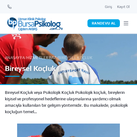
Giriş
Kayıt Ol
RANDEVU AL
ANASAYFA
/
HIZMETLERIMIZ
/
BIREYSEL KOÇLUK
Bireysel Koçluk
Bireysel Koçluk veya Psikolojik Koçluk Psikolojik koçluk, bireylerin
kişisel ve profesyonel hedeflerine ulaşmalarına yardımcı olmak
amacıyla kullanılan bir gelişim yöntemidir. Bu makalede, psikolojik
koçluğun temel…