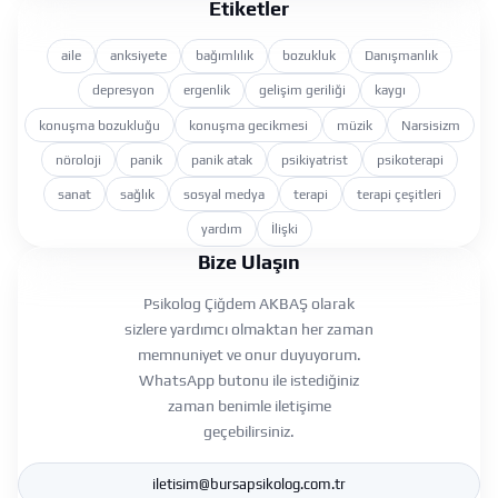
Etiketler
aile
anksiyete
bağımlılık
bozukluk
Danışmanlık
depresyon
ergenlik
gelişim geriliği
kaygı
konuşma bozukluğu
konuşma gecikmesi
müzik
Narsisizm
nöroloji
panik
panik atak
psikiyatrist
psikoterapi
sanat
sağlık
sosyal medya
terapi
terapi çeşitleri
yardım
İlişki
Bize Ulaşın
Psikolog Çiğdem AKBAŞ olarak
sizlere yardımcı olmaktan her zaman
memnuniyet ve onur duyuyorum.
WhatsApp butonu ile istediğiniz
zaman benimle iletişime
geçebilirsiniz.
iletisim@bursapsikolog.com.tr