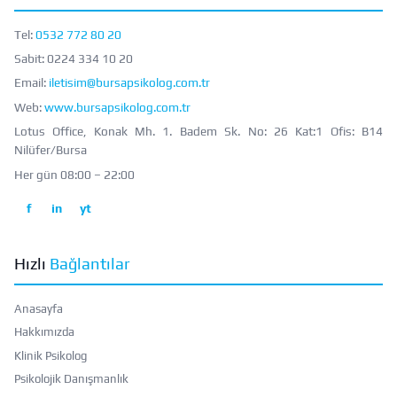
Tel:
0532 772 80 20
Sabit:
0224 334 10 20
Email:
iletisim@bursapsikolog.com.tr
Web:
www.bursapsikolog.com.tr
Lotus Office, Konak Mh. 1. Badem Sk. No: 26 Kat:1 Ofis: B14
Nilüfer/Bursa
Her gün 08:00 – 22:00
f
in
yt
Hızlı
Bağlantılar
Anasayfa
Hakkımızda
Klinik Psikolog
Psikolojik Danışmanlık