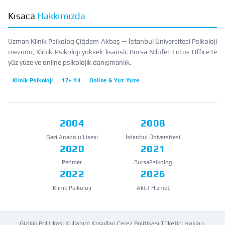
Kısaca
Hakkımızda
Uzman Klinik Psikolog Çiğdem Akbaş — İstanbul Üniversitesi Psikoloji
mezunu, Klinik Psikoloji yüksek lisanslı. Bursa Nilüfer Lotus Office’te
yüz yüze ve online psikolojik danışmanlık.
Klinik Psikoloji
17+ Yıl
Online & Yüz Yüze
2004
2008
Gazi Anadolu Lisesi
İstanbul Üniversitesi
2020
2021
Pedmer
BursaPsikolog
2022
2026
Klinik Psikoloji
Aktif Hizmet
Gizlilik Politikası
·
Kullanım Koşulları
·
Çerez Politikası
·
Tüketici Hakları
·