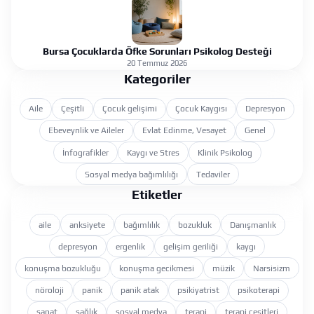
Bursa Çocuklarda Öfke Sorunları Psikolog Desteği
20 Temmuz 2026
Kategoriler
Aile
Çeşitli
Çocuk gelişimi
Çocuk Kaygısı
Depresyon
Ebeveynlik ve Aileler
Evlat Edinme, Vesayet
Genel
İnfografikler
Kaygı ve Stres
Klinik Psikolog
Sosyal medya bağımlılığı
Tedaviler
Etiketler
aile
anksiyete
bağımlılık
bozukluk
Danışmanlık
depresyon
ergenlik
gelişim geriliği
kaygı
konuşma bozukluğu
konuşma gecikmesi
müzik
Narsisizm
nöroloji
panik
panik atak
psikiyatrist
psikoterapi
sanat
sağlık
sosyal medya
terapi
terapi çeşitleri