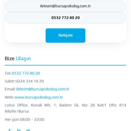
iletisim@bursapsikolog.com.tr
0532 772 80 20
İletişim
Bize
Ulaşın
Tel:
0532 772 80 20
Sabit:
0224 334 10 20
Email:
iletisim@bursapsikolog.com.tr
Web:
www.bursapsikolog.com.tr
Lotus Office, Konak Mh. 1. Badem Sk. No: 26 Kat:1 Ofis: B14
Nilüfer/Bursa
Her gün 08:00 – 22:00
f
in
yt