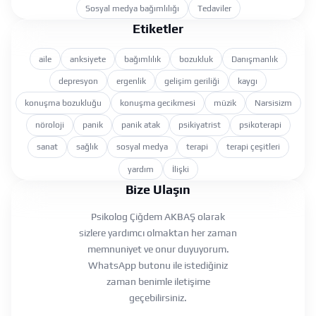
Sosyal medya bağımlılığı
Tedaviler
Etiketler
aile
anksiyete
bağımlılık
bozukluk
Danışmanlık
depresyon
ergenlik
gelişim geriliği
kaygı
konuşma bozukluğu
konuşma gecikmesi
müzik
Narsisizm
nöroloji
panik
panik atak
psikiyatrist
psikoterapi
sanat
sağlık
sosyal medya
terapi
terapi çeşitleri
yardım
İlişki
Bize Ulaşın
Psikolog Çiğdem AKBAŞ olarak
sizlere yardımcı olmaktan her zaman
memnuniyet ve onur duyuyorum.
WhatsApp butonu ile istediğiniz
zaman benimle iletişime
geçebilirsiniz.