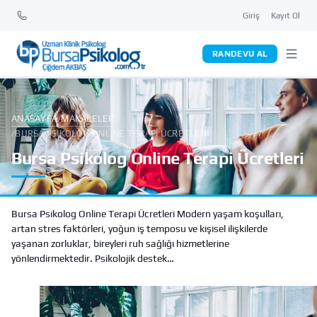
Giriş
Kayıt Ol
RANDEVU AL
ANASAYFA
MAKALELER
/
/
BURSA PSIKOLOG ONLINE TERAPI ÜCRETLERI
Bursa Psikolog Online Terapi Ücretleri
Bursa Psikolog Online Terapi Ücretleri Modern yaşam koşulları,
artan stres faktörleri, yoğun iş temposu ve kişisel ilişkilerde
yaşanan zorluklar, bireyleri ruh sağlığı hizmetlerine
yönlendirmektedir. Psikolojik destek…