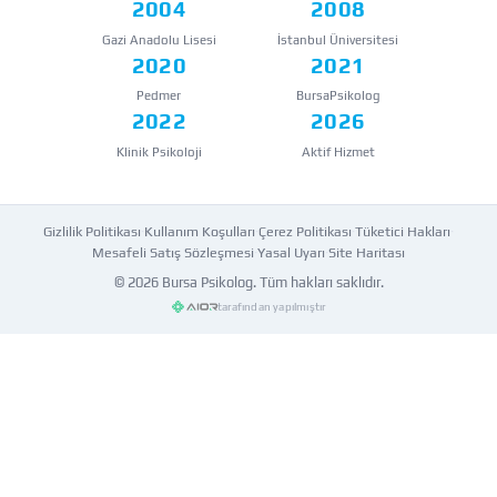
2004
2008
Gazi Anadolu Lisesi
İstanbul Üniversitesi
2020
2021
Pedmer
BursaPsikolog
2022
2026
Klinik Psikoloji
Aktif Hizmet
Gizlilik Politikası
·
Kullanım Koşulları
·
Çerez Politikası
·
Tüketici Hakları
·
Mesafeli Satış Sözleşmesi
·
Yasal Uyarı
·
Site Haritası
© 2026
Bursa Psikolog
. Tüm hakları saklıdır.
tarafından yapılmıştır