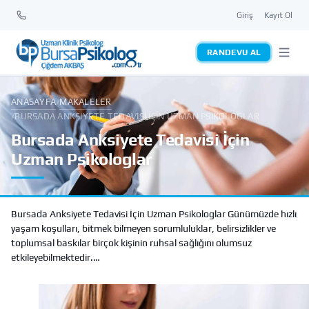
Giriş
Kayıt Ol
RANDEVU AL
ANASAYFA
MAKALELER
/
/
BURSADA ANKSIYETE TEDAVISI İÇIN UZMAN PSIKOLOGLAR
Bursada Anksiyete Tedavisi İçin
Uzman Psikologlar
Bursada Anksiyete Tedavisi İçin Uzman Psikologlar Günümüzde hızlı
yaşam koşulları, bitmek bilmeyen sorumluluklar, belirsizlikler ve
toplumsal baskılar birçok kişinin ruhsal sağlığını olumsuz
etkileyebilmektedir.…