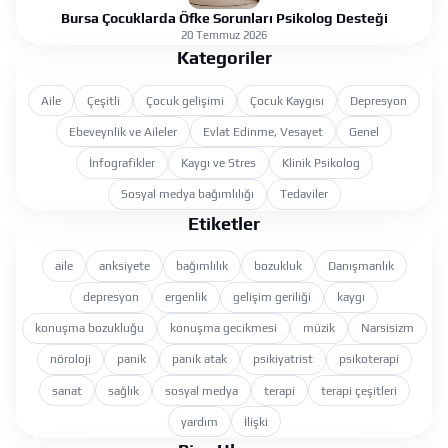
Bursa Çocuklarda Öfke Sorunları Psikolog Desteği
20 Temmuz 2026
Kategoriler
Aile
Çeşitli
Çocuk gelişimi
Çocuk Kaygısı
Depresyon
Ebeveynlik ve Aileler
Evlat Edinme, Vesayet
Genel
İnfografikler
Kaygı ve Stres
Klinik Psikolog
Sosyal medya bağımlılığı
Tedaviler
Etiketler
aile
anksiyete
bağımlılık
bozukluk
Danışmanlık
depresyon
ergenlik
gelişim geriliği
kaygı
konuşma bozukluğu
konuşma gecikmesi
müzik
Narsisizm
nöroloji
panik
panik atak
psikiyatrist
psikoterapi
sanat
sağlık
sosyal medya
terapi
terapi çeşitleri
yardım
İlişki