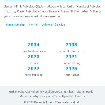
Uzman Klinik Psikolog Çiğdem Akbaş — İstanbul Üniversitesi Psikoloji
mezunu, Klinik Psikoloji yüksek lisanslı. Bursa Nilüfer Lotus Office’te
yüz yüze ve online psikolojik danışmanlık.
Klinik Psikoloji
17+ Yıl
Online & Yüz Yüze
2004
2008
Gazi Anadolu Lisesi
İstanbul Üniversitesi
2020
2021
Pedmer
BursaPsikolog
2022
2026
Klinik Psikoloji
Aktif Hizmet
Gizlilik Politikası
·
Kullanım Koşulları
·
Çerez Politikası
·
Tüketici Hakları
·
Mesafeli Satış Sözleşmesi
·
Yasal Uyarı
·
Site Haritası
© 2026
Bursa Psikolog
. Tüm hakları saklıdır.