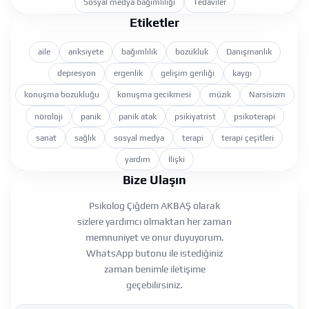
Sosyal medya bağımlılığı
Tedaviler
Etiketler
aile
anksiyete
bağımlılık
bozukluk
Danışmanlık
depresyon
ergenlik
gelişim geriliği
kaygı
konuşma bozukluğu
konuşma gecikmesi
müzik
Narsisizm
nöroloji
panik
panik atak
psikiyatrist
psikoterapi
sanat
sağlık
sosyal medya
terapi
terapi çeşitleri
yardım
İlişki
Bize Ulaşın
Psikolog Çiğdem AKBAŞ olarak
sizlere yardımcı olmaktan her zaman
memnuniyet ve onur duyuyorum.
WhatsApp butonu ile istediğiniz
zaman benimle iletişime
geçebilirsiniz.