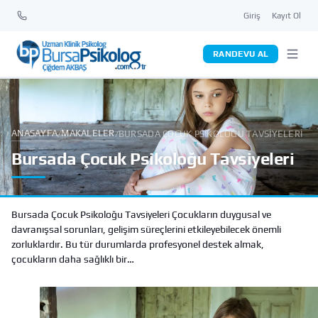
Giriş
Kayıt Ol
RANDEVU AL
ANASAYFA
MAKALELER
/
/
BURSADA ÇOCUK PSIKOLOĞU TAVSIYELERI
Bursada Çocuk Psikoloğu Tavsiyeleri
Bursada Çocuk Psikoloğu Tavsiyeleri Çocukların duygusal ve
davranışsal sorunları, gelişim süreçlerini etkileyebilecek önemli
zorluklardır. Bu tür durumlarda profesyonel destek almak,
çocukların daha sağlıklı bir…