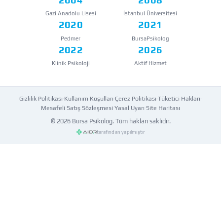
Gazi Anadolu Lisesi
İstanbul Üniversitesi
2020
2021
Pedmer
BursaPsikolog
2022
2026
Klinik Psikoloji
Aktif Hizmet
Gizlilik Politikası
·
Kullanım Koşulları
·
Çerez Politikası
·
Tüketici Hakları
·
Mesafeli Satış Sözleşmesi
·
Yasal Uyarı
·
Site Haritası
© 2026
Bursa Psikolog
. Tüm hakları saklıdır.
tarafından yapılmıştır