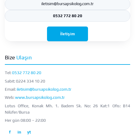
iletisim@bursapsikolog.com.tr
0532 772 80 20
İletişim
Bize
Ulaşın
Tel:
0532 772 80 20
Sabit:
0224 334 10 20
Email:
iletisim@bursapsikolog.com.tr
Web:
www.bursapsikolog.com.tr
Lotus Office, Konak Mh. 1. Badem Sk. No: 26 Kat:1 Ofis: B14
Nilüfer/Bursa
Her gün 08:00 – 22:00
f
in
yt