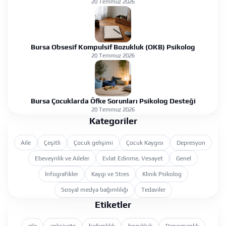
20 Temmuz 2026
Bursa Obsesif Kompulsif Bozukluk (OKB) Psikolog
20 Temmuz 2026
Bursa Çocuklarda Öfke Sorunları Psikolog Desteği
20 Temmuz 2026
Kategoriler
Aile
Çeşitli
Çocuk gelişimi
Çocuk Kaygısı
Depresyon
Ebeveynlik ve Aileler
Evlat Edinme, Vesayet
Genel
İnfografikler
Kaygı ve Stres
Klinik Psikolog
Sosyal medya bağımlılığı
Tedaviler
Etiketler
aile
anksiyete
bağımlılık
bozukluk
Danışmanlık