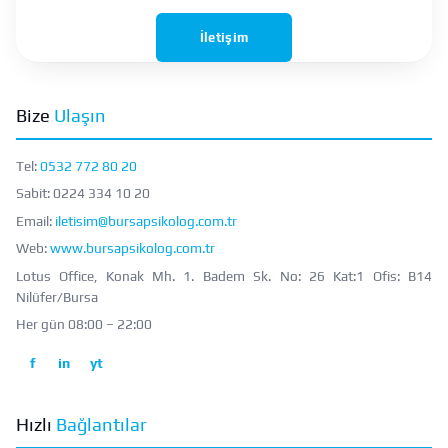
İletişim
Bize
Ulaşın
Tel:
0532 772 80 20
Sabit:
0224 334 10 20
Email:
iletisim@bursapsikolog.com.tr
Web:
www.bursapsikolog.com.tr
Lotus Office, Konak Mh. 1. Badem Sk. No: 26 Kat:1 Ofis: B14
Nilüfer/Bursa
Her gün 08:00 – 22:00
f
in
yt
Hızlı
Bağlantılar