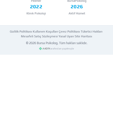
Pedmer
BursaPsikolog
2022
2026
Klinik Psikoloji
Aktif Hizmet
Gizlilik Politikası
·
Kullanım Koşulları
·
Çerez Politikası
·
Tüketici Hakları
·
Mesafeli Satış Sözleşmesi
·
Yasal Uyarı
·
Site Haritası
© 2026
Bursa Psikolog
. Tüm hakları saklıdır.
tarafından yapılmıştır