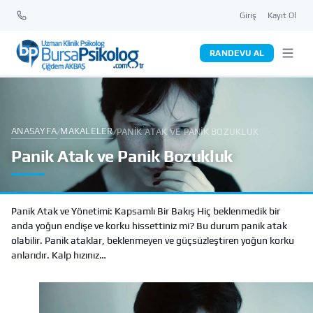
Giriş
Kayıt Ol
RANDEVU AL
ANASAYFA
MAKALELER
/
/
PANIK ATAK VE PANIK BOZUKLUK
Panik Atak ve Panik Bozukluk
Panik Atak ve Yönetimi: Kapsamlı Bir Bakış Hiç beklenmedik bir
anda yoğun endişe ve korku hissettiniz mi? Bu durum panik atak
olabilir. Panik ataklar, beklenmeyen ve güçsüzleştiren yoğun korku
anlarıdır. Kalp hızınız…