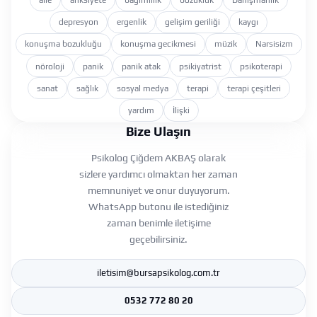
depresyon
ergenlik
gelişim geriliği
kaygı
konuşma bozukluğu
konuşma gecikmesi
müzik
Narsisizm
nöroloji
panik
panik atak
psikiyatrist
psikoterapi
sanat
sağlık
sosyal medya
terapi
terapi çeşitleri
yardım
İlişki
Bize Ulaşın
Psikolog Çiğdem AKBAŞ olarak
sizlere yardımcı olmaktan her zaman
memnuniyet ve onur duyuyorum.
WhatsApp butonu ile istediğiniz
zaman benimle iletişime
geçebilirsiniz.
iletisim@bursapsikolog.com.tr
0532 772 80 20